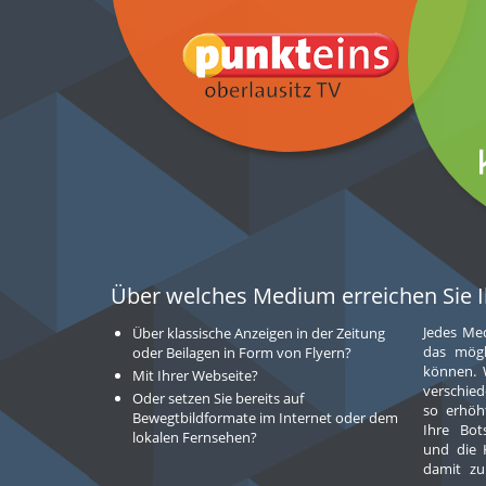
Über welches Medium erreichen Sie 
Jedes Med
sogar z
Über klassische Anzeigen in der Zeitung
das mögl
kommen, 
oder Beilagen in Form von Flyern?
können. 
besteht 
Mit Ihrer Webseite?
verschied
einem g
Oder setzen Sie bereits auf
so erhöh
Bewegtbildformate im Internet oder dem
Ihre Bo
lokalen Fernsehen?
und die 
damit zu 