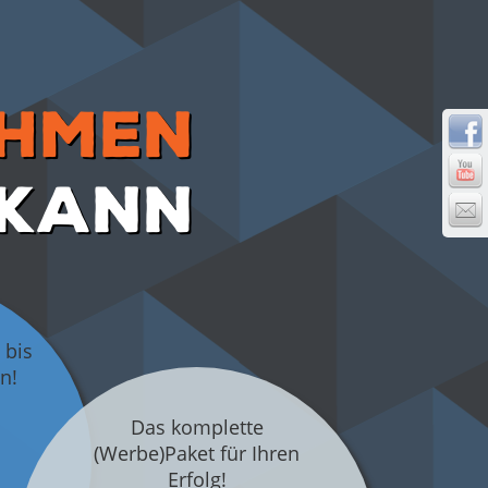
EHMEN
KANN
 bis
n!
Das komplette
(Werbe)Paket für Ihren
Erfolg!