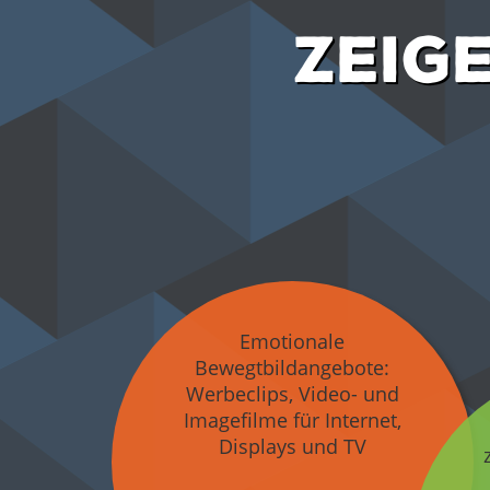
ZEIG
Emotionale
Bewegtbildangebote:
Werbeclips, Video- und
Imagefilme für Internet,
Displays und TV