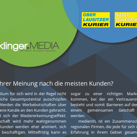
Ihrer Meinung nach die meisten Kunden?
ium für sich wird in der Regel nicht
u einer richtigen Markenbildung
iche Gesamtpotential ausschöpfen
bei der ein Vertrauensvorschuss
Werden die Werbebotschaften über
und somit Barrieren auf dem Weg zu
ene Kanäle an den Kunden gebracht,
emeinsamen Geschäft gesenkt
t sich der Wiedererkennungseffekt.
werden.
tschaft wird mehr wahrgenommen
medienXL ist ein Zusammensc
Web mit eigener Webseite oder a
Kunden werden eher animiert, sich
regionalen Firmen, die jede für sich 
beschäftigen. Mittelfristig kann es
Erfahrung in ihrem Gebiet gesa